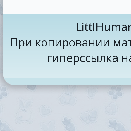
LittlHuma
При копировании мат
гиперссылка н