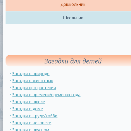
Дошкольник
Школьник
Загадки для детей
Загадки о природе
Загадки о животных
Загадки про растения
Загадки о времени/временах года
Загадки о школе
Загадки о доме
Загадки о труде/хобби
Загадки о человеке
Загадки о вкусном