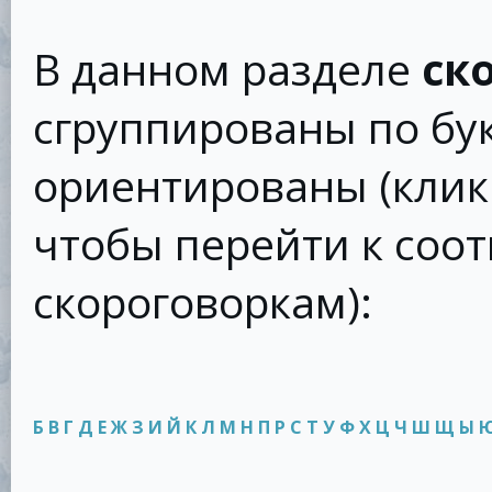
В данном разделе
ск
сгруппированы по бу
ориентированы (клик
чтобы перейти к соо
скороговоркам):
Б
В
Г
Д
Е
Ж
З
И
Й
К
Л
М
Н
П
Р
С
Т
У
Ф
Х
Ц
Ч
Ш
Щ
Ы