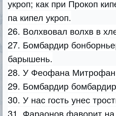
укроп; как при Прокоп кип
па кипел укроп.
26. Волхвовал волхв в хл
27. Бомбардир бонборнь
барышень.
28. У Феофана Митрофан
29. Бомбардир бомбардир
30. У нас гость унес трост
31. Фараонов фаворит на