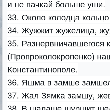
и не пачкай больше уши.
33. Около колодца кольцо
34. Жужжит жужелица, жу
35. Разнервничавшегося 
(Пропроколокропенко) на
Константинополе.
36. Яшма в замше замше
37. Жал Зямка замшу, же
38. В шалаше шуршит ше