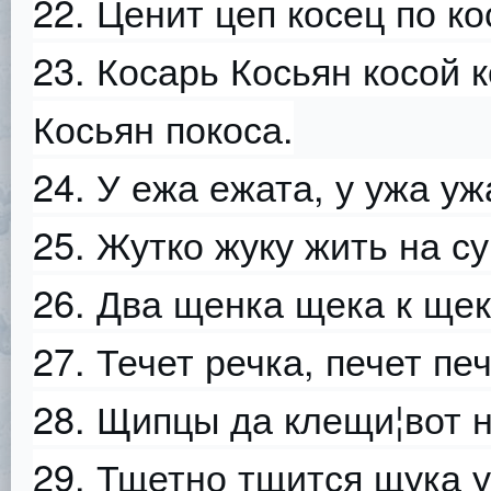
22. Ценит цеп косец по ко
23. Косарь Косьян косой к
Косьян покоса.
24. У ежа ежата, у ужа уж
25. Жутко жуку жить на су
26. Два щенка щека к щек
27. Течет речка, печет печ
28. Щипцы да клещи¦вот 
29. Тщетно тщится щука 