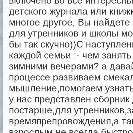
включено во все интересны
детского журнала или книжк
многое другое, Вы найдете
для утренников и школы мо
бы так скучно))С наступле
каждой семьи :- чем занят
зимними вечерами? а давай
процессе развиваем смекал
мышление,помогаем узнать 
у нас представлен сборник
постарше,для утренников,з
времяпрепровождения,а так
взрослым не всегда быстро