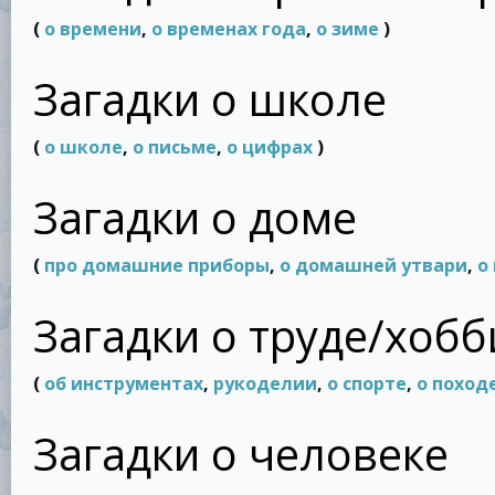
(
о времени
,
о временах года
,
о зиме
)
Загадки о школе
(
о школе
,
о письме
,
о цифрах
)
Загадки о доме
(
про домашние приборы
,
о домашней утвари
,
о
Загадки о труде/хобб
(
об инструментах
,
рукоделии
,
о спорте
,
о поход
Загадки о человеке