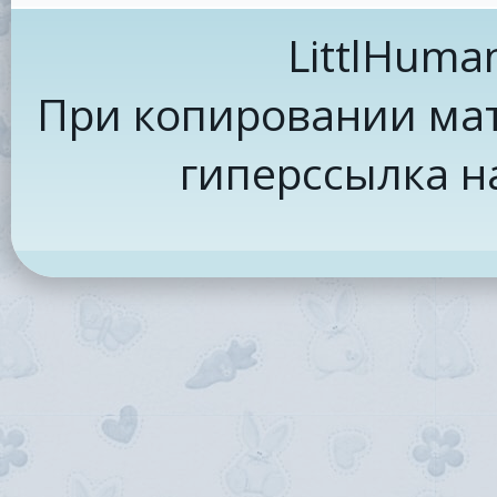
LittlHuma
При копировании мат
гиперссылка н