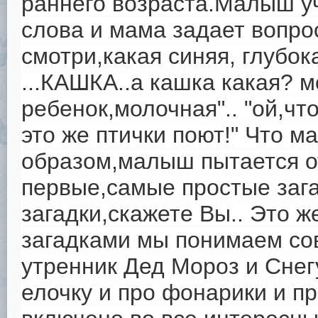
раннего возраста.Малыш уч
слова и мама задает вопрос
смотри,какая синяя, глубок
...КАШКА..а кашка какая? м
ребенок,молочная".. "ой,чт
это же птички поют!" Что м
образом,малыш пытается о
первые,самые простые зага
загадки,скажете Вы.. Это ж
загадками мы понимаем со
утренник Дед Мороз и Снег
елочку и про фонарики и пр