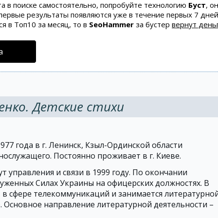
та в поиске самостоятельно, попробуйте технологию
Буст
, о
 первые результаты появляются уже в течение первых 7 дней
ся в Топ10 за месяц, то в
SeoHammer
за бустер
вернут деньг
а
енко. Детские стихи
977 года в г. Ленинск, Кзыл-Ординской области
нослужащего. Постоянно проживает в г. Киеве.
 управления и связи в 1999 году. По окончании
руженных Силах Украины на офицерских должностях. В
ет в сфере телекоммуникаций и занимается литературно
а). Основное направление литературной деятельности –