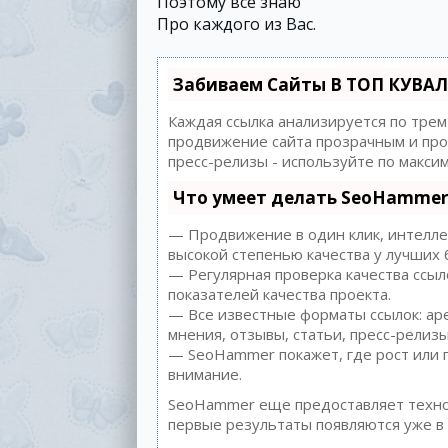
Поэтому всё знаю
Про каждого из Вас.
Забиваем Сайты В ТОП КУВАЛ
Каждая ссылка анализируется по трем
продвижение сайта прозрачным и прос
пресс-релизы - используйте по макс
Что умеет делать SeoHammer
— Продвижение в один клик, интеллек
высокой степенью качества у лучших 
— Регулярная проверка качества ссыл
показателей качества проекта.
— Все известные форматы ссылок: аре
мнения, отзывы, статьи, пресс-релизы
— SeoHammer покажет, где рост или п
внимание.
SeoHammer еще предоставляет техн
первые результаты появляются уже в 