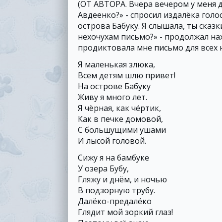
(ОТ АВТОРА. Вчера вечером у меня 
Авдеенко?» - cпросил издалёка голос
острова Бабуку. Я слышала, ты сказ
нехочухам письмо?» - продолжал нах
продиктовала мне письмо для всех не
Я маленькая злюка,
Всем детям шлю привет!
На острове Бабуку
Живу я много лет.
Я чёрная, как чёртик,
Как в печке домовой,
С большущими ушами
И лысой головой.
Сижу я на бамбуке
У озера Бубу,
Гляжу и днём, и ночью
В подзорную трубу.
Далёко-предалёко
Глядит мой зоркий глаз!