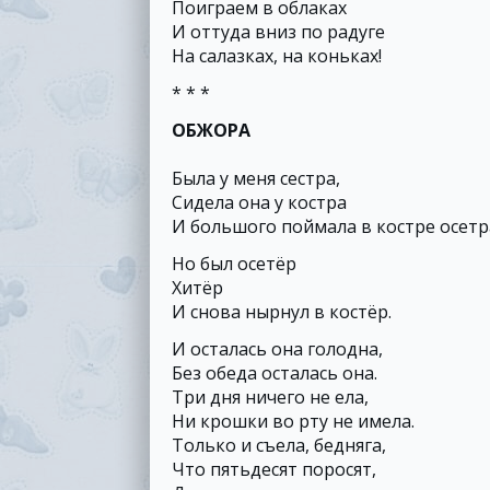
Поиграем в облаках
И оттуда вниз по радуге
На салазках, на коньках!
* * *
ОБЖОРА
Была у меня сестра,
Сидела она у костра
И большого поймала в костре осетр
Но был осетёр
Хитёр
И снова нырнул в костёр.
И осталась она голодна,
Без обеда осталась она.
Три дня ничего не ела,
Ни крошки во рту не имела.
Только и съела, бедняга,
Что пятьдесят поросят,