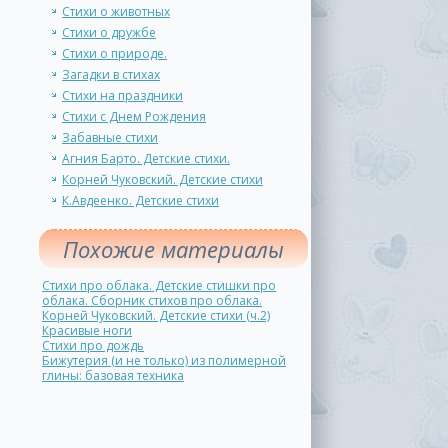
Стихи о животных
Стихи о дружбе
Стихи о природе.
Загадки в стихах
Стихи на праздники
Стихи с Днем Рождения
Забавные стихи
Агния Барто. Детские стихи.
Корней Чуковский. Детские стихи
К.Авдеенко. Детские стихи
Похожие материалы
Стихи про облака. Детские стишки про
облака. Сборник стихов про облака.
Корней Чуковский. Детские стихи (ч.2)
Красивые ноги
Стихи про дождь
Бижутерия (и не только) из полимерной
глины: базовая техника