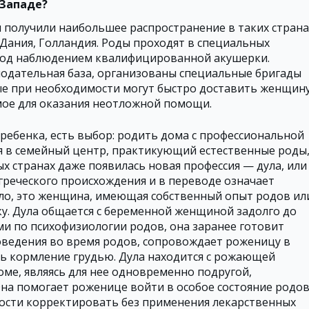
 Западе?
 получили наибольшее распространение в таких страна
Дания, Голландия. Роды проходят в специальных
под наблюдением квалифицированной акушерки.
одательная база, организованы специальные бригады
е при необходимости могут быстро доставить женщин
имое для оказания неотложной помощи.
 ребенка, есть выбор: родить дома с профессиональной
я в семейный центр, практикующий естественные роды
ых странах даже появилась новая профессия — дула, или
греческого происхождения и в переводе означает
ило, это женщина, имеющая собственный опыт родов ил
. Дула общается с беременной женщиной задолго до
ми по психофизиологии родов, она заранее готовит
оведения во время родов, сопровождает роженицу в
ть кормление грудью. Дула находится с рожающей
ме, являясь для нее одновременно подругой,
на помогает роженице войти в особое состояние родов
ости корректировать без применения лекарственных