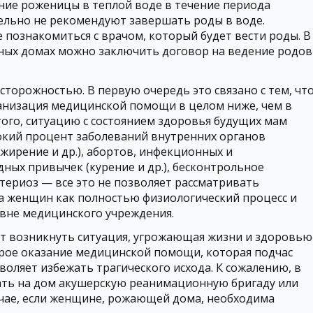
ние роженицы в теплой воде в течение периода
ельно не рекомендуют завершать роды в воде.
познакомиться с врачом, который будет вести роды. В
ных домах можно заключить договор на ведение родов
осторожностью. В первую очередь это связано с тем, что
ганизация медицинской помощи в целом ниже, чем в
того, ситуацию с состоянием здоровья будущих мам
сокий процент заболеваний внутренних органов
ожирение и др.), абортов, инфекционных и
дных привычек (курение и др.), бесконтрольное
териоз — все это не позволяет рассматривать
а женщин как полностью физиологический процесс и
вне медицинского учреждения.
т возникнуть ситуация, угрожающая жизни и здоровью
трое оказание медицинской помощи, которая подчас
воляет избежать трагического исхода. К сожалению, в
ать на дом акушерскую реанимационную бригаду или
учае, если женщине, рожающей дома, необходима