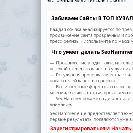
экстренная медицинская помощь.
Забиваем Сайты В ТОП КУВАЛ
Каждая ссылка анализируется по трем
продвижение сайта прозрачным и прос
пресс-релизы - используйте по макс
Что умеет делать SeoHammer
— Продвижение в один клик, интеллек
высокой степенью качества у лучших 
— Регулярная проверка качества ссыл
показателей качества проекта.
— Все известные форматы ссылок: аре
мнения, отзывы, статьи, пресс-релизы
— SeoHammer покажет, где рост или п
внимание.
SeoHammer еще предоставляет техн
первые результаты появляются уже в 
Зарегистрироваться и Начать