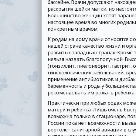
бассейне. Врачи допускают нахожде
раскрытия шейки матки, но настоят
Большинство женщин хотят заранее 
настоящее время во многих родиль
конкретным врачом.
К родам на дому врачи относятся с 
нашей стране качество жизни и ор
развитых западных странах. Кроме 
нельзя назвать благополучной. Вы
(тонзиллит, пиелонефрит, гастрит, 
гинекологических заболеваний, вре
применение антибиотиков и дисбак
беременность и роды у большинств
рекомендовать им рожать ребенка 
Практически при любых родах може
матери и ребенка. Лишь очень быс
возможна только в стационаре, поз
России пока нет возможности вызв
вертолет санитарной авиации в сл