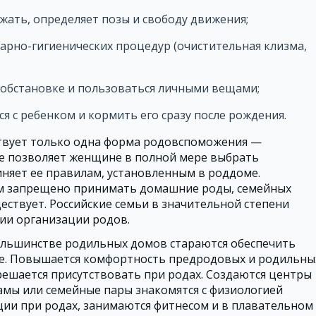
ожать, определяет позы и свободу движения;
арно-гигиенических процедур (очистительная клизма,
обстановке и пользоваться личными вещами;
я с ребенком и кормить его сразу после рождения.
твует только одна форма родовспоможения —
не позволяет женщине в полной мере выбрать
няет ее правилам, установленным в роддоме.
 запрещено принимать домашние роды, семейных
ествует. Российские семьи в значительной степени
ии организации родов.
большинстве родильных домов стараются обеспечить
е. Повышается комфортность предродовых и родильны
решается присутствовать при родах. Создаются центры
амы или семейные пары знакомятся с физиологией
ции при родах, занимаются фитнесом и в плавательном