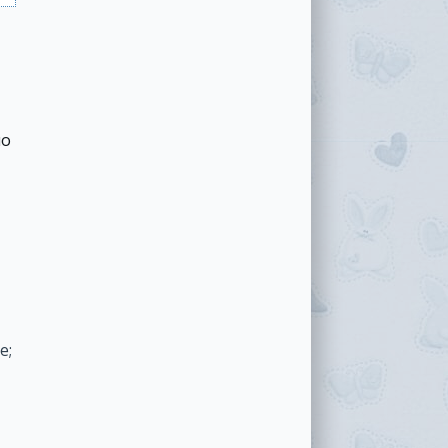
но
е;