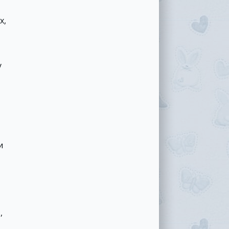
х,
у
,
и
,