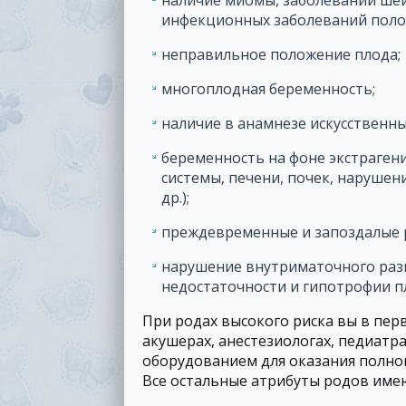
инфекционных заболеваний поло
неправильное положение плода;
многоплодная беременность;
наличие в анамнезе искусственны
беременность на фоне экстраген
системы, печени, почек, наруше
др.);
преждевременные и запоздалые род
нарушение внутриматочного раз
недостаточности и гипотрофии пл
При родах высокого риска вы в пе
акушерах, анестезиологах, педиатр
оборудованием для оказания полн
Все остальные атрибуты родов имею