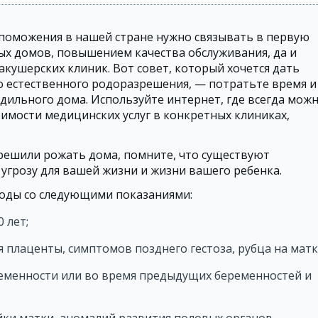
поможения в нашей стране нужно связывать в первую
ых домов, повышением качества обслуживания, да и
кушерских клиник. Вот совет, который хочется дать
естественного родоразрешения, — потратьте время и
дильного дома. Используйте интернет, где всегда мож
имости медицинских услуг в конкретных клиниках,
о решили рожать дома, помните, что существуют
 угрозу для вашей жизни и жизни вашего ребенка.
роды со следующими показаниями:
 лет;
я плаценты, симптомов позднего гестоза, рубца на матк
еменности или во время предыдущих беременностей и
ки матки, аномалий развития половых органов,