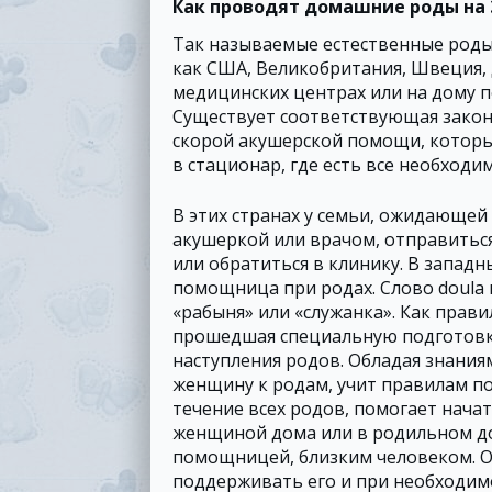
Как проводят домашние роды на
Так называемые естественные роды
как США, Великобритания, Швеция, 
медицинских центрах или на дому 
Существует соответствующая закон
скорой акушерской помощи, которы
в стационар, где есть все необход
В этих странах у семьи, ожидающей
акушеркой или врачом, отправитьс
или обратиться в клинику. В западн
помощница при родах. Слово doula 
«рабыня» или «служанка». Как прав
прошедшая специальную подготовку
наступления родов. Обладая знания
женщину к родам, учит правилам п
течение всех родов, помогает нача
женщиной дома или в родильном до
помощницей, близким человеком. О
поддерживать его и при необходим