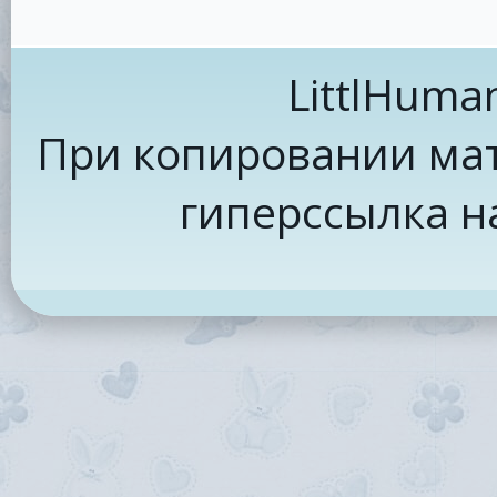
LittlHuma
При копировании мат
гиперссылка н