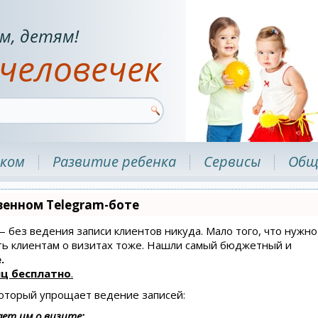
м, детям!
человечек
нком
Развитие ребенка
Сервисы
Общ
венном Telegram-боте
 — без ведения записи клиентов никуда. Мало того, что нужно
ать клиентам о визитах тоже. Нашли самый бюджетный и
.
ц бесплатно
.
который упрощает ведение записей:
ет им о визите;