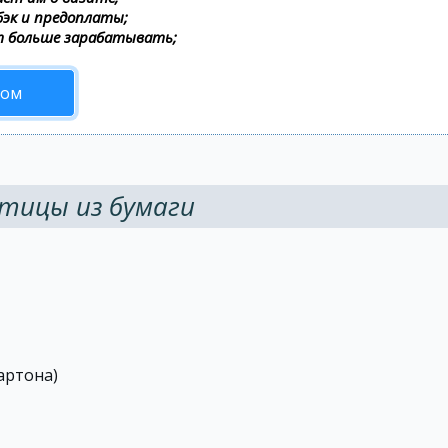
бэк и предоплаты;
т больше зарабатывать;
сом
тицы из бумаги
артона)