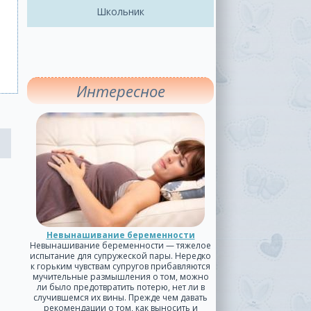
Школьник
Интересное
Невынашивание беременности
Невынашивание беременности — тяжелое
испытание для супружеской пары. Нередко
к горьким чувствам супругов прибавляются
мучительные размышления о том, можно
ли было предотвратить потерю, нет ли в
случившемся их вины. Прежде чем давать
рекомендации о том, как выносить и