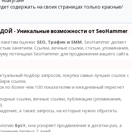
– «бакуган»
удет содержать на своих страницах только красные/
ДОЙ - Уникальные возможности от SeoHammer
 пакетам оценки:
SEO, Трафик и SMM.
SeoHammer делает
тым занятием. Ссылки, вечные ссылки, статьи, упоминания,
имуму потенциал SeoHammer для продвижения вашего сайта.
туальный подбор запросов, покупка самых лучших ссылок с
бирж ссылок.
ок по более чем 100 показателям и ежедневный пересчет
ндные ссылки, вечные ссылки, публикации (упоминания,
).
адение, а также запросы, на которые нужно обратить
ологию
Буст
, она ускоряет продвижение в десятки раз, а
течение первых 7 дней.