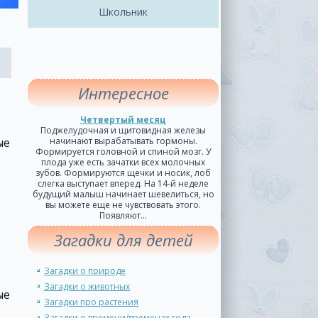
Школьник
Интересное
Четвертый месяц
Поджелудочная и щитовидная железы
ые
начинают вырабатывать гормоны.
Формируется головной и спиной мозг. У
плода уже есть зачатки всех молочных
зубов. Формируются щечки и носик, лоб
слегка выступает вперед. На 14-й неделе
будущий малыш начинает шевелиться, но
вы можете еще не чувствовать этого.
Появляют...
Загадки для детей
Загадки о природе
Загадки о животных
ые
Загадки про растения
Загадки о времени/временах года