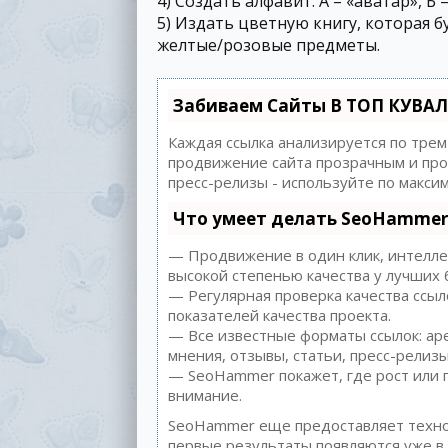
4) Создать алфавит. А – «аватар», Б 
5) Издать цветную книгу, которая б
желтые/розовые предметы.
Забиваем Сайты В ТОП КУВАЛ
Каждая ссылка анализируется по трем
продвижение сайта прозрачным и прос
пресс-релизы - используйте по макс
Что умеет делать SeoHammer
— Продвижение в один клик, интеллек
высокой степенью качества у лучших 
— Регулярная проверка качества ссыл
показателей качества проекта.
— Все известные форматы ссылок: аре
мнения, отзывы, статьи, пресс-релизы
— SeoHammer покажет, где рост или п
внимание.
SeoHammer еще предоставляет техн
первые результаты появляются уже в 