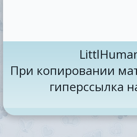
LittlHuma
При копировании мат
гиперссылка н