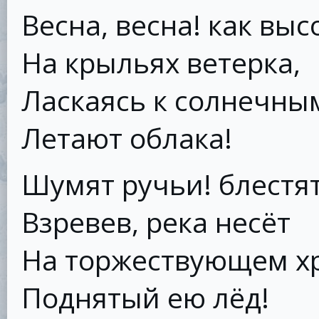
Весна, весна! как выс
На крыльях ветерка,
Ласкаясь к солнечны
Летают облака!
Шумят ручьи! блестят
Взревев, река несёт
На торжествующем х
Поднятый ею лёд!