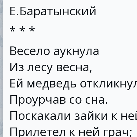
Е.Баратынский
* * *
Весело аукнула
Из лесу весна,
Ей медведь откликну
Проурчав со сна.
Поскакали зайки к не
Прилетел к ней грач;