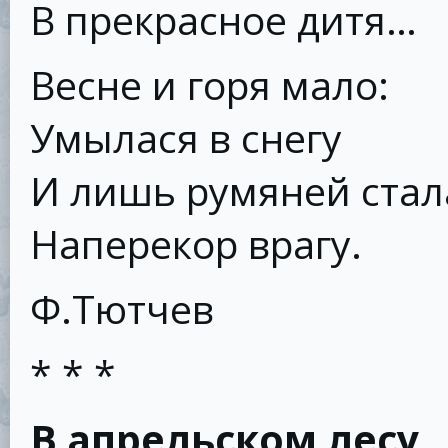
В прекрасное дитя…
Весне и горя мало:
Умылася в снегу
И лишь румяней стал
Наперекор врагу.
Ф.Тютчев
* * *
В апрельском лесу