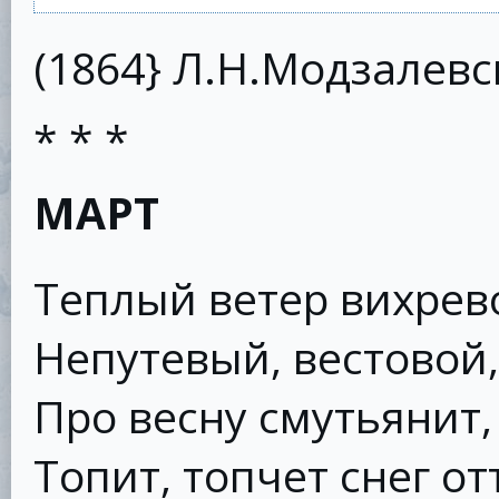
(1864} Л.Н.Модзалев
* * *
МАРТ
Теплый ветер вихрев
Непутевый, вестовой,
Про весну смутьянит
Топит, топчет снег от