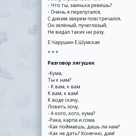
- Что ты, заинька ревёшь?
- Очень я перепугался,
С диким зверем повстречался,
Он зелёный, пучеглазый,
Не видал таких ни разу.
Е.Чарушин Е.Шумская
* * *
Разговор лягушек
-Кума,
Ты к нам?
- К вам, к вам
К вам, к вам!
К воде скачу,
Ловить хочу.
- А кого, кого, кума?
-Рака, карпа и сома.
-Как поймаешь, дашь ли нам?
-Как не дать? Конечно, дам!