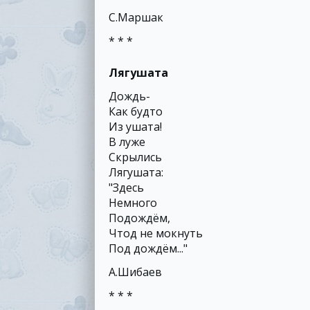
С.Маршак
* * *
Лягушата
Дождь-
Как будто
Из ушата!
В луже
Скрылись
Лягушата:
"Здесь
Немного
Подождём,
Чтод не мокнуть
Под дождём..."
А.Шибаев
* * *