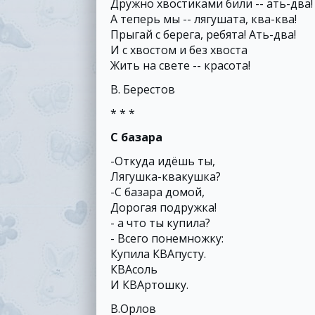
Дружно хвостиками били -- ать-два!
А теперь мы -- лягушата, ква-ква!
Прыгай с берега, ребята! Ать-два!
И с хвостом и без хвоста
Жить на свете -- красота!
В. Берестов
* * *
С базара
-Откуда идёшь ты,
Лягушка-квакушка?
-С базара домой,
Дорогая подружка!
- а что ты купила?
- Всего понемножку:
Купила КВАпусту.
КВАсоль
И КВАртошку.
В.Орлов