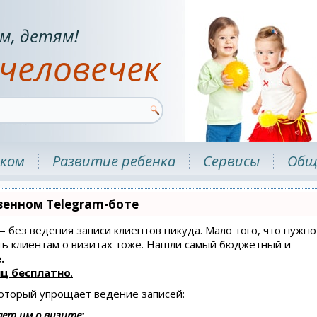
м, детям!
человечек
нком
Развитие ребенка
Сервисы
Общ
венном Telegram-боте
 — без ведения записи клиентов никуда. Мало того, что нужно
ать клиентам о визитах тоже. Нашли самый бюджетный и
.
ц бесплатно
.
который упрощает ведение записей:
ет им о визите;