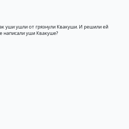
ак уши ушли от грязнули Квакуши. И решили ей
же написали уши Квакуше?