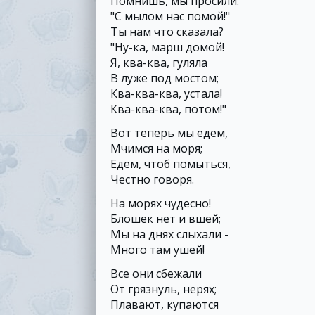
Помнишь, мы просили:
"С мылом нас помой!"
Ты нам что сказала?
"Ну-ка, марш домой!
Я, ква-ква, гуляла
В луже под мостом;
Ква-ква-ква, устала!
Ква-ква-ква, потом!"
Вот теперь мы едем,
Мчимся на моря;
Едем, чтоб помыться,
Честно говоря.
На морях чудесно!
Блошек нет и вшей;
Мы на днях слыхали -
Много там ушей!
Все они сбежали
От грязнуль, нерях;
Плавают, купаются