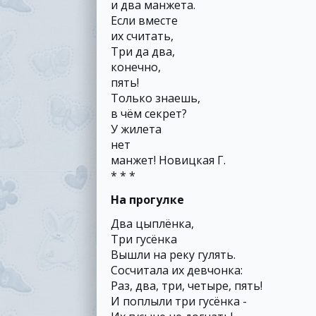
и два манжета.
Если вместе
их считать,
Три да два,
конечно,
пять!
Только знаешь,
в чём секрет?
У жилета
нет
манжет! Новицкая Г.
* * *
На прогулке
Два цыплёнка,
Три гусёнка
Вышли на реку гулять.
Сосчитала их девчонка:
Раз, два, три, четыре, пять!
И поплыли три гусёнка -