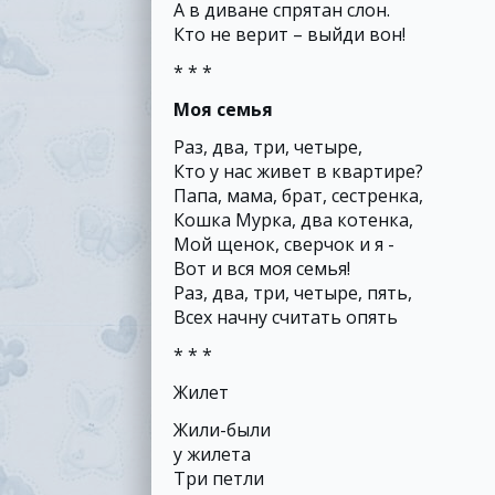
А в диване спрятан слон.
Кто не верит – выйди вон!
* * *
Моя семья
Раз, два, три, четыре,
Кто у нас живет в квартире?
Папа, мама, брат, сестренка,
Кошка Мурка, два котенка,
Мой щенок, сверчок и я -
Вот и вся моя семья!
Раз, два, три, четыре, пять,
Всех начну считать опять
* * *
Жилет
Жили-были
у жилета
Три петли