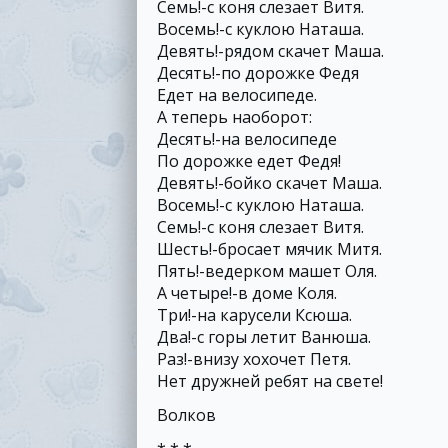
Семь!-с коня слезает Витя.
Восемь!-с куклою Наташа.
Девять!-рядом скачет Маша.
Десять!-по дорожке Федя
Едет на велосипеде.
А теперь наоборот:
Десять!-на велосипеде
По дорожке едет Федя!
Девять!-бойко скачет Маша.
Восемь!-c куклою Наташа.
Семь!-с коня слезает Витя.
Шесть!-бросает мячик Митя.
Пять!-ведерком машет Оля.
А четыре!-в доме Коля.
Три!-на карусели Ксюша.
Два!-с горы летит Ванюша.
Раз!-внизу хохочет Петя.
Нет дружней ребят на свете!
Волков