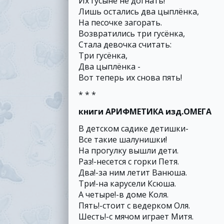
Их гусыне не догнать!
Лишь остались два цыплёнка,
На песочке загорать.
Возвратились три гусёнка,
Стала девочка считать:
Три гусёнка,
Два цыплёнка -
Вот теперь их снова пять!
* * *
книги АРИФМЕТИКА изд.ОМЕГА
В детском садике детишки-
Все такие шалунишки!
На прогулку вышли дети.
Раз!-несется с горки Петя.
Два!-за ним летит Ванюша.
Три!-на карусели Ксюша.
А четыре!-в доме Коля.
Пять!-стоит с ведерком Оля.
Шесть!-с мячом играет Митя.