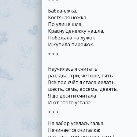
* * *
Бабка-ёжка,
Костяная ножка.
По улице шла,
Красну денежку нашла.
Побежала на лужок
И купила пирожок.
* * *
Научилась я считать:
раз, два, три, четыре, пять.
Всё под счёт я стала делать:
шесть, семь, восемь, девять.
Я до десяти считала
И от этого устала!
* * *
На забор уселась галка.
Начинается считалка:
раз, два, три, четыре, пять!