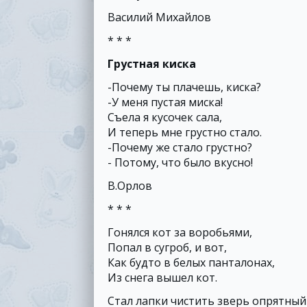
Василий Михайлов
* * *
Грустная киска
-Почему ты плачешь, киска?
-У меня пустая миска!
Съела я кусочек сала,
И теперь мне грустно стало.
-Почему же стало грустно?
- Потому, что было вкусно!
В.Орлов
* * *
Гонялся кот за воробьями,
Попал в сугроб, и вот,
Как будто в белых панталонах,
Из снега вышел кот.
Стал лапки чистить зверь опрятный