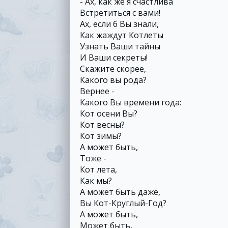
- Ах, как же я счастлива
Встретиться с вами!
Ах, если б Вы знали,
Как жаждут Котлеты
Узнать Ваши тайны
И Ваши секреты!
Скажите скорее,
Какого вы рода?
Вернее -
Какого Вы времени года:
Кот осени Вы?
Кот весны?
Кот зимы?
А может быть,
Тоже -
Кот лета,
Как мы?
А может быть даже,
Вы Кот-Круглый-Год?
А может быть,
Может быть,