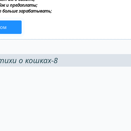
бэк и предоплаты;
т больше зарабатывать;
сом
тихи о кошках-8