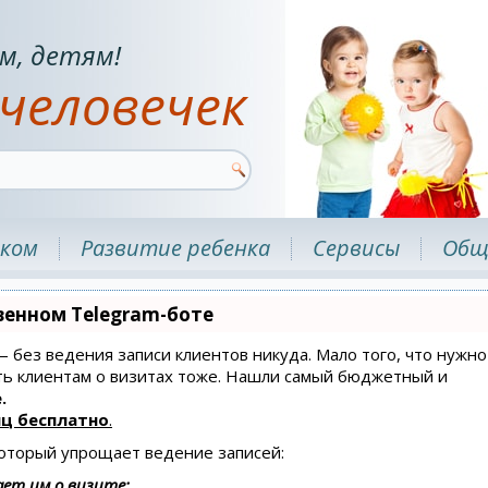
м, детям!
человечек
нком
Развитие ребенка
Сервисы
Общ
венном Telegram-боте
 — без ведения записи клиентов никуда. Мало того, что нужно
ать клиентам о визитах тоже. Нашли самый бюджетный и
.
ц бесплатно
.
который упрощает ведение записей:
ет им о визите;