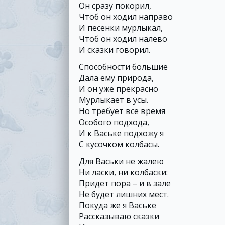
Он сразу покорил,
Чтоб он ходил направо
И песенки мурлыкал,
Чтоб он ходил налево
И сказки говорил.
Способности большие
Дала ему природа,
И он уже прекрасно
Мурлыкает в усы.
Но требует все время
Особого подхода,
И к Ваське подхожу я
С кусочком колбасы.
Для Васьки не жалею
Ни ласки, ни колбаски:
Придет пора – и в зале
Не будет лишних мест.
Покуда же я Ваське
Рассказываю сказки