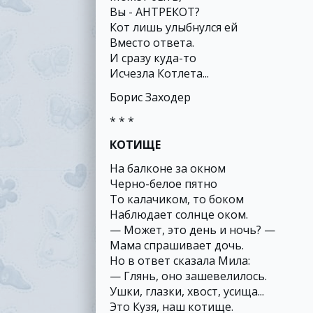
Вы - АНТРЕКОТ?
Кот лишь улыбнулся ей
Вместо ответа.
И сразу куда-то
Исчезла Котлета...
Борис Заходер
* * *
КОТИЩЕ
На балконе за окном
Черно-белое пятно
То калачиком, то боком
Наблюдает солнце оком.
— Может, это день и ночь? —
Мама спрашивает дочь.
Но в ответ сказала Мила:
— Глянь, оно зашевелилось.
Ушки, глазки, хвост, усища...
Это Кузя, наш котище.