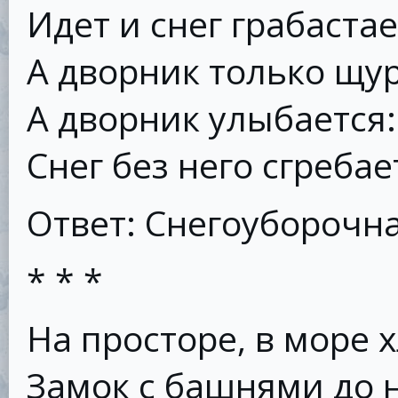
Идет и снег грабастае
А дворник только щур
А дворник улыбается:
Снег без него сгребае
Ответ: Снегоуборочн
* * *
На просторе, в море х
Зaмок с башнями до 