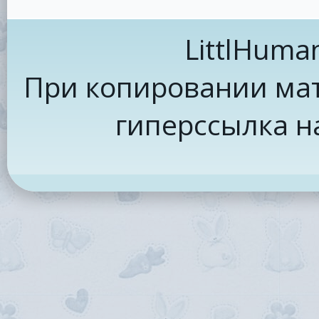
LittlHuma
При копировании мат
гиперссылка н