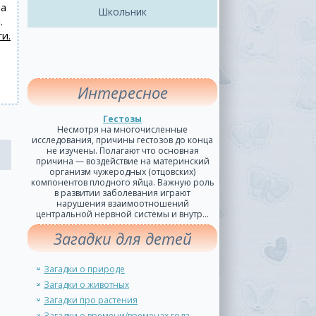
на
Школьник
.
и.
Интересное
Гестозы
Несмотря на многочисленные
исследования, причины гестозов до конца
не изучены. Полагают что основная
причина — воздействие на материнский
организм чужеродных (отцовских)
компонентов плодного яйца. Важную роль
в развитии заболевания играют
нарушения взаимоотношений
центральной нервной системы и внутр...
Загадки для детей
Загадки о природе
Загадки о животных
Загадки про растения
Загадки о времени/временах года