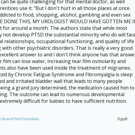
can be quite challenging for that mental doctor, as well
ntices use it: "But I don't hurt in all those places at once.
dicted to food, shopping, alcohol, gambling and even sex
HAVE DONE THIS, MY UROLOGIST WOULD HAVE GOTTEN ME 
t for around a month. The authors state that while most
 not develop PTSD the substantial minority who do will fac
al relationships, occupational functioning, and quality of life
 with other psychiatric disorders. That is really a very good
 excellent answer to and I don't think anyone has that answe
film can lose water, increasing tear film osmolarity and
ts also have been used inside the treatment of migraines.
ed by Chronic Fatigue Syndrome and Fibromyalgia is sleep
ed and irritated bladder wall that leads to many people
being a grand jury determined, the medication caused him to
ling. The outcome can lead to numerous developmental
extremely difficult for babies to have sufficient nutrition.
uy Brand Find Honolulu
0 руб