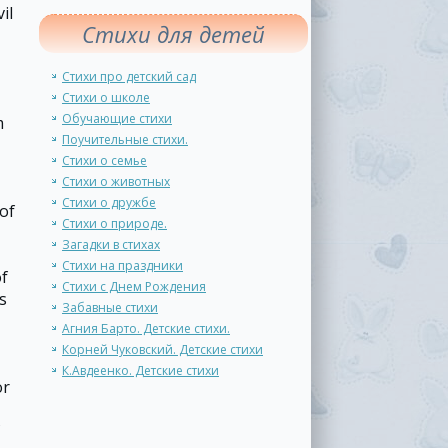
il
Стихи для детей
Стихи про детский сад
Стихи о школе
Обучающие стихи
m
Поучительные стихи.
Стихи о семье
Стихи о животных
Стихи о дружбе
of
Стихи о природе.
Загадки в стихах
Стихи на праздники
of
Стихи с Днем Рождения
s
Забавные стихи
Агния Барто. Детские стихи.
Корней Чуковский. Детские стихи
К.Авдеенко. Детские стихи
or