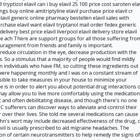
ryptizol elavil can i buy elavil 25 100 price cost saroten elav
ngs buy online amitriptyline elavil purchase price elavil cr
lavil generic online pharmacy bestellen elavil sales with
chase elavil want elavil tryptanol mail order fedex generic
delivery best price elavil liverpool elavil delivery store elavil
ne ach There are support groups for all those suffering fro
ouragement from friends and family is important.
 reduce circulation in the eye, decrease production with the
 So a stimulus that a majority of people would find mildly
 individuals who have FM, so cutting these ingredients out 
e were happening monthly and I was on a constant stream of
ossible to take measures in your house to minimize your
 is in order to alert you about potential drug interactions 
y allow you to live more comfortably using the medication
nic and often debilitating disease, and though there's no one
IC sufferers can discover ways to alleviate and control their
 over their lives. She told me several medications can cause
n's wort may include decreased effectiveness of the drug, 
vil is usually prescribed to aid migraine headaches. The
on of certain neurotransmitters to help remedy the signs of