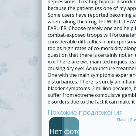
depressions. Treating bipolar disorder 
because the patient. (As one of my appre
Some users have reported becoming ad
when taking the drug. IF I WOULD 
EARLIER. Choose merely one and help i
combat-exposed troops will fortunately
considerable difficulties in interperson
too as high rates of co-morbidity along
question that there is certainly not an
xxx There are two main techniques tear 
causing dry eye:. Acupuncture treatmen
One with the main symptoms experienc
disturbances. There is surely an inflam
bladder symptoms. 2 million because, 
suffer from extreme compulsive gamb
disorders due to the fact it can make it 
Похожие предложения
Elavil | B