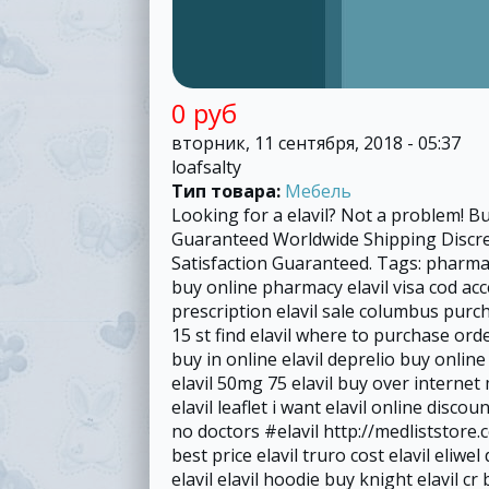
0 руб
вторник, 11 сентября, 2018 - 05:37
loafsalty
Тип товара:
Мебель
Looking for a elavil? Not a problem! Bu
Guaranteed Worldwide Shipping Discr
Satisfaction Guaranteed. Tags: pharmacy
buy online pharmacy elavil visa cod acc
prescription elavil sale columbus purcha
15 st find elavil where to purchase order
buy in online elavil deprelio buy online
elavil 50mg 75 elavil buy over interne
elavil leaflet i want elavil online discou
no doctors #elavil http://medliststore.c
best price elavil truro cost elavil eliwel
elavil elavil hoodie buy knight elavil 