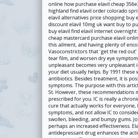
online how purchase elavil cheap 356e3 t
highland find elavil order colorado spri
elavil alternatives price shopping buy e
discount elavil 10mg uk want buy to pur
buy elavil find elavil internet overnight 
cheap mastercard purchase elavil onli
this ailment, and having plenty of enc
Vasoconstrictors that 'get the red out'
tear film, and worsen dry eye symptoms.
unpleasant becomes very unpleasant in
your diet usually helps. By 1991 thes
antibiotics. Besides treatment, it is p
symptoms. The purpose with this article
St. However, these recommendations ma
prescribed for you. IC is really a chro
cure that actually works for everyone, 
symptoms, and not allow IC to consider
swollen, bleeding, and bumpy gums. Joh
perhaps an increased effectiveness. Ela
antidepressant drug enhances the acti