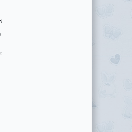
IN
e
r.