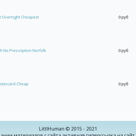
et Overnight Cheapest
0 руб
ith No Prescription Norfolk
0 руб
astercard Cheap
0 руб
LittlHuman © 2015 - 2021
ании материалов с сайта активная гиперссылка на сайт 