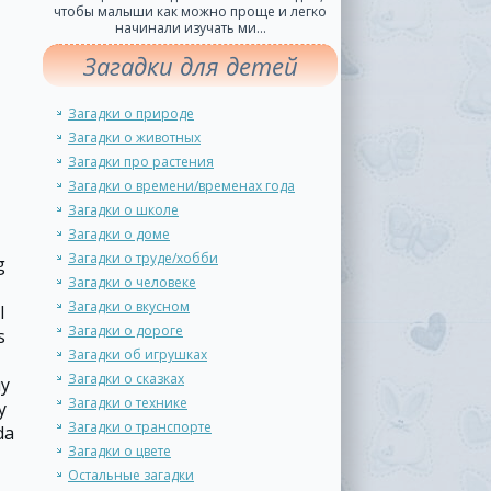
чтобы малыши как можно проще и легко
начинали изучать ми...
Загадки для детей
Загадки о природе
Загадки о животных
Загадки про растения
Загадки о времени/временах года
Загадки о школе
Загадки о доме
Загадки о труде/хобби
g
Загадки о человеке
Загадки о вкусном
l
Загадки о дороге
s
Загадки об игрушках
Загадки о сказках
uy
Загадки о технике
y
Загадки о транспорте
da
Загадки о цвете
Остальные загадки