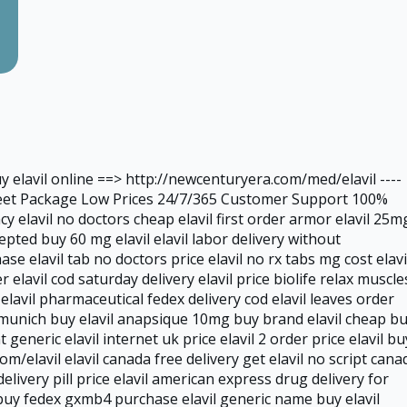
y elavil online ==> http://newcenturyera.com/med/elavil ----
eet Package Low Prices 24/7/365 Customer Support 100%
 elavil no doctors cheap elavil first order armor elavil 25m
epted buy 60 mg elavil elavil labor delivery without
se elavil tab no doctors price elavil no rx tabs mg cost elavi
 elavil cod saturday delivery elavil price biolife relax muscle
 elavil pharmaceutical fedex delivery cod elavil leaves order
t munich buy elavil anapsique 10mg buy brand elavil cheap b
nt generic elavil internet uk price elavil 2 order price elavil bu
om/elavil elavil canada free delivery get elavil no script cana
 delivery pill price elavil american express drug delivery for
cr buy fedex gxmb4 purchase elavil generic name buy elavil