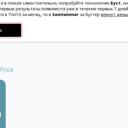
та в поиске самостоятельно, попробуйте технологию
Буст
, о
 первые результаты появляются уже в течение первых 7 дней
ся в Топ10 за месяц, то в
SeoHammer
за бустер
вернут деньг
а
Price