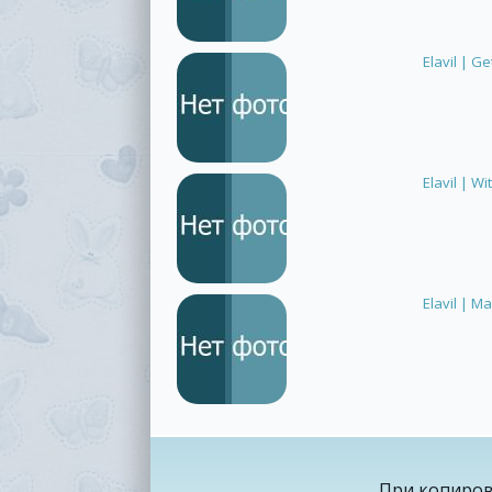
Elavil | G
Elavil | W
Elavil | M
При копиров