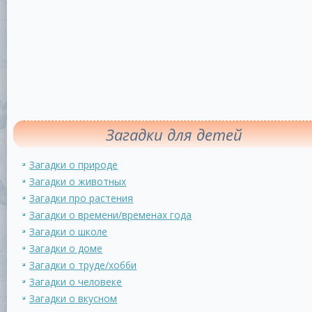
Загадки для детей
Загадки о природе
Загадки о животных
Загадки про растения
Загадки о времени/временах года
Загадки о школе
Загадки о доме
Загадки о труде/хобби
Загадки о человеке
Загадки о вкусном