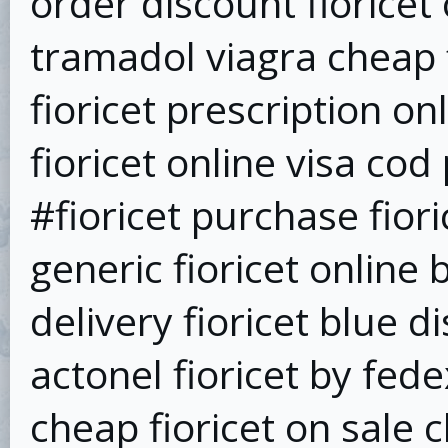
order discount fioricet
tramadol viagra cheap f
fioricet prescription on
fioricet online visa cod
#fioricet purchase fiori
generic fioricet online
delivery fioricet blue 
actonel fioricet by fede
cheap fioricet on sale c