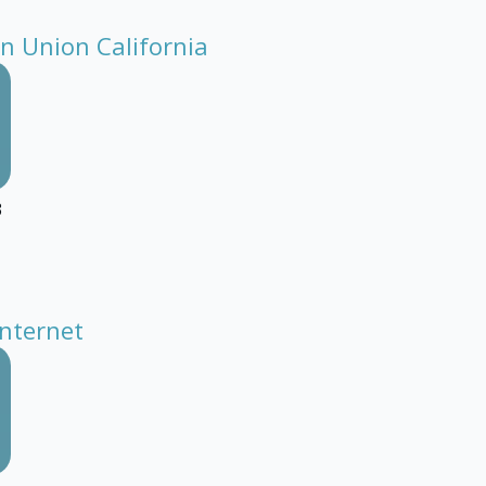
n Union California
3
Internet