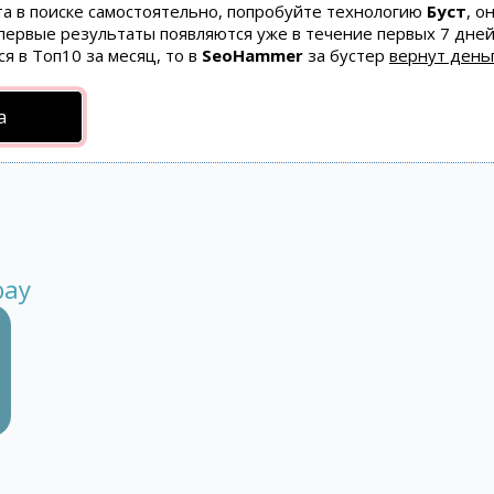
та в поиске самостоятельно, попробуйте технологию
Буст
, о
 первые результаты появляются уже в течение первых 7 дней
ся в Топ10 за месяц, то в
SeoHammer
за бустер
вернут деньг
а
bay