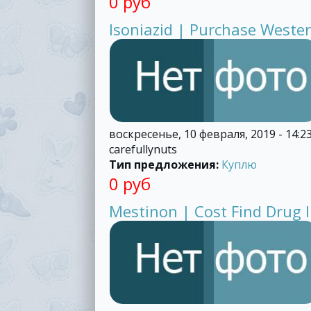
0 руб
Isoniazid | Purchase Wester
воскресенье, 10 февраля, 2019 - 14:2
carefullynuts
Тип предложения:
Куплю
0 руб
Mestinon | Cost Find Drug 