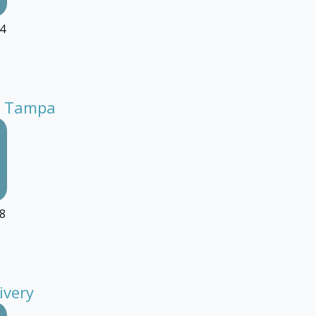
4
et Tampa
8
ivery