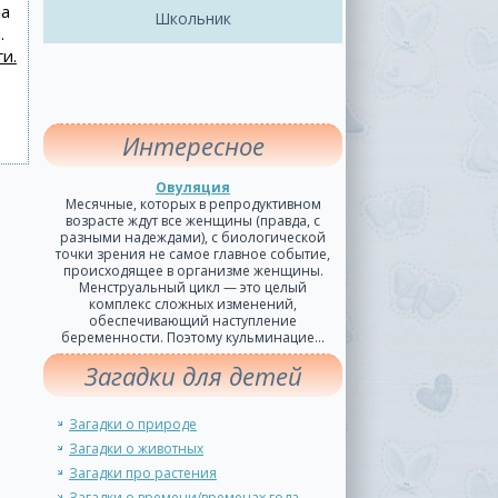
на
Школьник
.
и.
Интересное
Овуляция
Месячные, которых в репродуктивном
возрасте ждут все женщины (правда, с
разными надеждами), с биологической
точки зрения не самое главное событие,
происходящее в организме женщины.
Менструальный цикл — это целый
комплекс сложных изменений,
обеспечивающий наступление
беременности. Поэтому кульминацие...
Загадки для детей
Загадки о природе
Загадки о животных
Загадки про растения
Загадки о времени/временах года