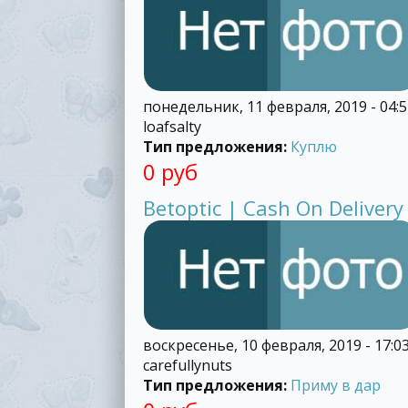
понедельник, 11 февраля, 2019 - 04:5
loafsalty
Тип предложения:
Куплю
0 руб
Betoptic | Cash On Delivery
воскресенье, 10 февраля, 2019 - 17:0
carefullynuts
Тип предложения:
Приму в дар