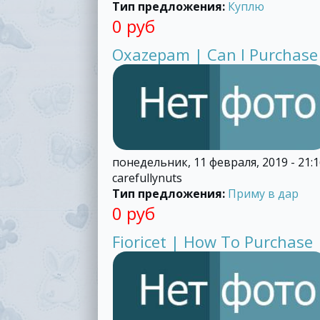
Тип предложения:
Куплю
0 руб
Oxazepam | Can I Purchase
понедельник, 11 февраля, 2019 - 21:1
carefullynuts
Тип предложения:
Приму в дар
0 руб
Fioricet | How To Purchase