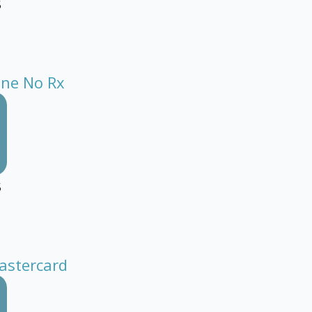
5
ne No Rx
5
astercard