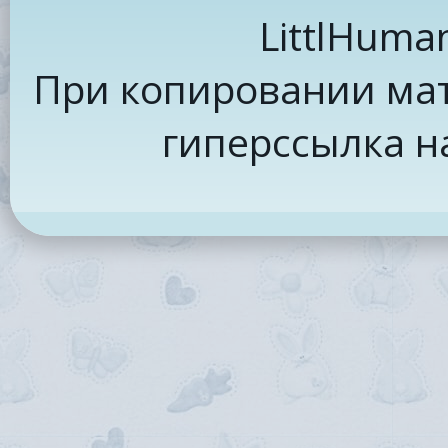
LittlHuma
При копировании мат
гиперссылка н