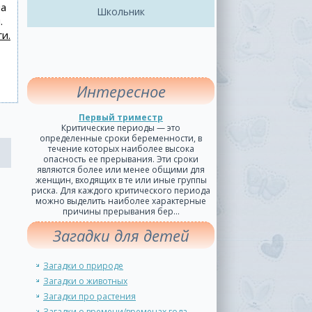
на
Школьник
.
и.
Интересное
Первый триместр
Критические периоды — это
определенные сроки беременности, в
течение которых наиболее высока
опасность ее прерывания. Эти сроки
являются более или менее общими для
женщин, входящих в те или иные группы
риска. Для каждого критического периода
можно выделить наиболее характерные
причины прерывания бер...
Загадки для детей
Загадки о природе
Загадки о животных
Загадки про растения
Загадки о времени/временах года