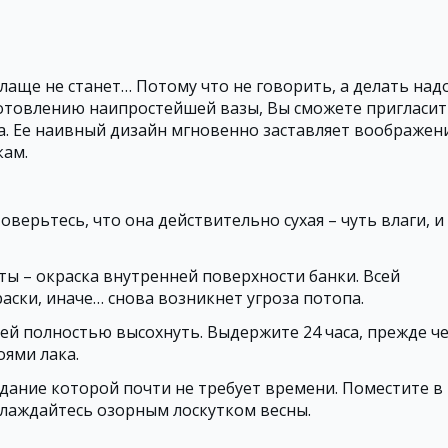
слаще не станет… Потому что не говорить, а делать надо
готовлению наипростейшей вазы, Вы сможете пригласи
да. Ее наивный дизайн мгновенно заставляет воображен
кам.
верьтесь, что она действительно сухая – чуть влаги, и
ы – окраска внутренней поверхности банки. Всей
аски, иначе… снова возникнет угроза потопа.
 ей полностью высохнуть. Выдержите 24 часа, прежде ч
оями лака.
оздание которой почти не требует времени. Поместите в
слаждайтесь озорным лоскутком весны.