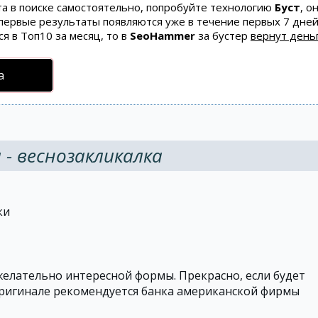
та в поиске самостоятельно, попробуйте технологию
Буст
, о
 первые результаты появляются уже в течение первых 7 дней
ся в Топ10 за месяц, то в
SeoHammer
за бустер
вернут деньг
а
 - веснозакликалка
ки
желательно интересной формы. Прекрасно, если будет
оригинале рекомендуется банка американской фирмы