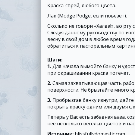
Краска-спрей, любого цвета.
Лак (Modge Podge, если повезет).
Сколько не говори «Халва!», во рту 
Следуя данному руководству по из
весну в свой дом в любое время го
обратиться к пасторальным картин
Шаги:
1.
Для начала вымойте банку и удосто
при окрашивании краска потечет.
2.
Самая захватывающая часть работ
поверхности. Не брызгайте много кр
3.
Пробрызгав банку изнутри, дайте
покрыть краску одним или двумя сл
Теперь у Вас есть забавная ваза, с
нее несколько веселых цветов и на
Источник:
blissfullydomestic.com