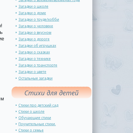
Загадки о школе
Загадки о доме
Загадки о труде/хобби
!
Загадки о человеке
ть
Загадки о вкусном
ие
Загадки о дороге
Загадки об игрушках
Загадки о сказках
Загадки о технике
Загадки о транспорте
Загадки о цвете
Остальные загадки
Стихи для детей
ем
Стихи про детский сад
Стихи о школе
Обучающие стихи
Поучительные стихи.
Стихи о семье