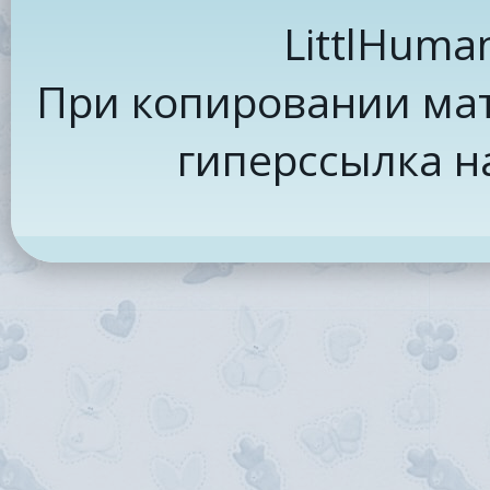
LittlHuma
При копировании мат
гиперссылка н