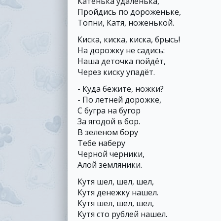
Катенька удаленька,
Пройдись по дороженьке,
Топни, Катя, ноженькой.
Киска, киска, киска, брысь!
На дорожку не садись:
Наша деточка пойдёт,
Через киску упадёт.
- Куда бежите, ножки?
- По летней дорожке,
С бугра на бугор
За ягодой в бор.
В зеленом бору
Тебе наберу
Черной черники,
Алой земляники.
Кутя шел, шел, шел,
Кутя денежку нашел.
Кутя шел, шел, шел,
Кутя сто рублей нашел.