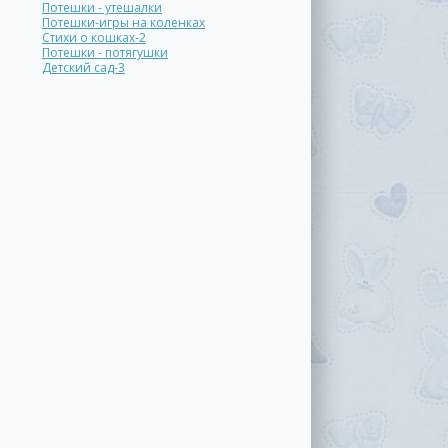
Потешки - утешалки
Потешки-игры на коленках
Стихи о кошках-2
Потешки - потягушки
Детский сад-3