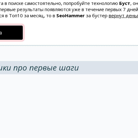
та в поиске самостоятельно, попробуйте технологию
Буст
, о
 первые результаты появляются уже в течение первых 7 дней
ся в Топ10 за месяц, то в
SeoHammer
за бустер
вернут деньг
а
ки про первые шаги