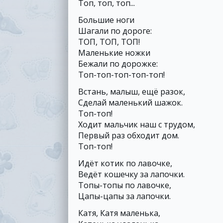
Топ, топ, топ...
Большие ноги
Шагали по дороге:
ТОП, ТОП, ТОП!
Маленькие ножки
Бежали по дорожке:
Топ-топ-топ-топ-топ!
Встань, малыш, ещё разок,
Сделай маленький шажок.
Топ-топ!
Ходит мальчик наш с трудом,
Первый раз обходит дом.
Топ-топ!
Идёт котик по лавочке,
Ведёт кошечку за лапочки.
Топы-топы по лавочке,
Цапы-цапы за лапочки.
Катя, Катя маленька,