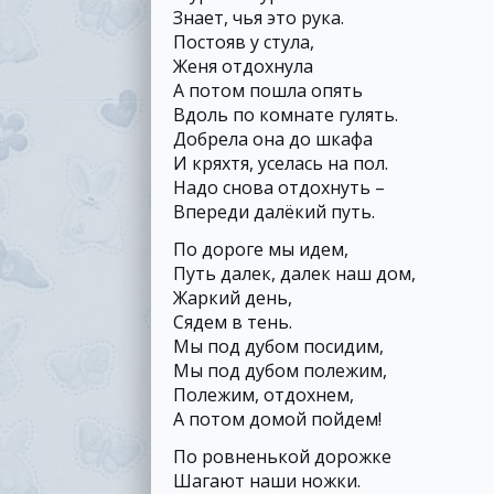
Знает, чья это рука.
Постояв у стула,
Женя отдохнула
А потом пошла опять
Вдоль по комнате гулять.
Добрела она до шкафа
И кряхтя, уселась на пол.
Надо снова отдохнуть –
Впереди далёкий путь.
По дороге мы идем,
Путь далек, далек наш дом,
Жаркий день,
Сядем в тень.
Мы под дубом посидим,
Мы под дубом полежим,
Полежим, отдохнем,
А потом домой пойдем!
По ровненькой дорожке
Шагают наши ножки.