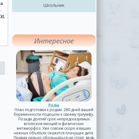
на
Школьник
.
и.
Интересное
Роды
План подготовки к родам. 280 дней вашей
беременности подошли к своему триумфу.
Позади долгий срок непредсказуемых
всплесков эмоций и физических
метаморфоз. Уже совсем скоро в ваших
нежных объятьях окажется плачущее дитя.
Правда сильно обольщаться не стоит, ведь