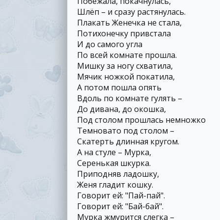
Побежала, покачнулась,
Шлёп – и сразу растянулась.
Плакать Женечка не стала,
Потихонечку привстала
И до самого угла
По всей комнате прошла.
Мишку за ногу схватила,
Мячик ножкой покатила,
А потом пошла опять
Вдоль по комнате гулять –
До дивана, до окошка,
Под столом прошлась немножко
Темновато под столом –
Скатерть длинная кругом.
А на стуле – Мурка,
Серенькая шкурка.
Приподняв ладошку,
Женя гладит кошку.
Говорит ей: "Пай-пай".
Говорит ей: "Бай-бай".
Мурка жмурится слегка –