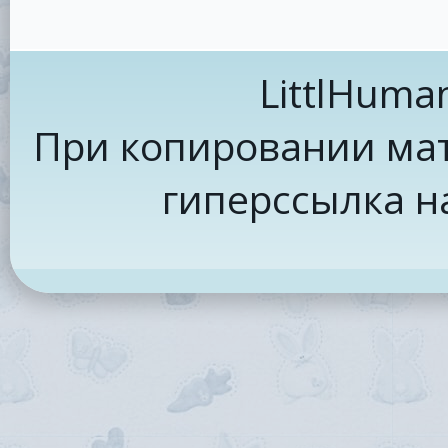
LittlHuma
При копировании мат
гиперссылка н