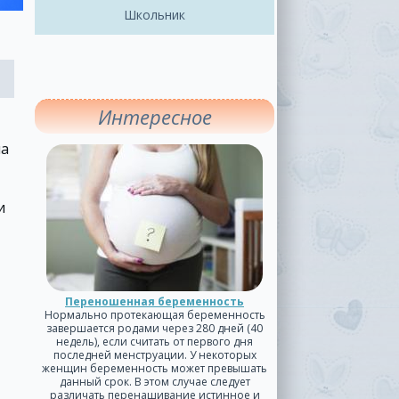
Школьник
Интересное
на
и
Переношенная беременность
Нормально протекающая беременность
завершается родами через 280 дней (40
недель), если считать от первого дня
последней менструации. У некоторых
женщин беременность может превышать
данный срок. В этом случае следует
различать перенашивание истинное и