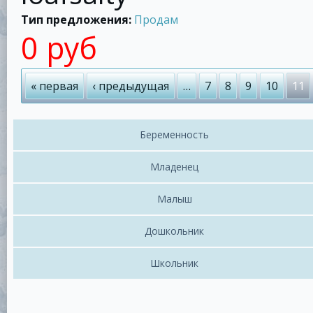
Тип предложения:
Продам
0 руб
Страницы
« первая
‹ предыдущая
…
7
8
9
10
11
Беременность
Младенец
Малыш
Дошкольник
Школьник