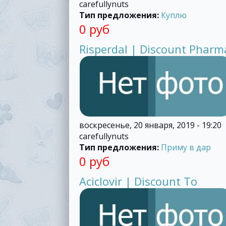
carefullynuts
Тип предложения:
Куплю
0 руб
Risperdal | Discount Pharm
воскресенье, 20 января, 2019 - 19:20
carefullynuts
Тип предложения:
Приму в дар
0 руб
Aciclovir | Discount To