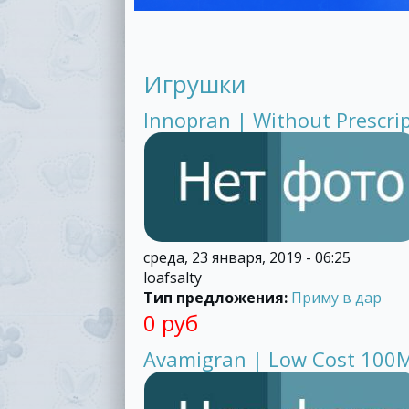
Игрушки
Innopran | Without Prescri
среда, 23 января, 2019 - 06:25
loafsalty
Тип предложения:
Приму в дар
0 руб
Avamigran | Low Cost 100M