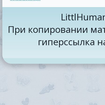
LittlHuma
При копировании мат
гиперссылка н