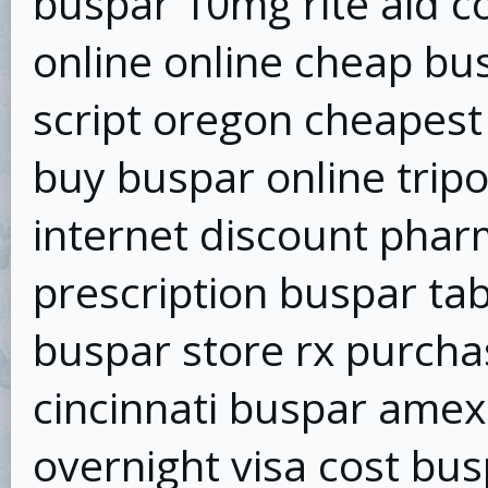
buspar 10mg rite aid c
online online cheap bu
script oregon cheapest
buy buspar online trip
internet discount pha
prescription buspar ta
buspar store rx purch
cincinnati buspar amex
overnight visa cost bus