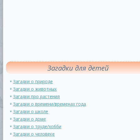
Загадки для детей
Загадки о природе
Загадки о животных
Загадки про растения
Загадки о времени/временах года
Загадки о школе
Загадки о доме
Загадки о труде/хобби
Загадки о человеке