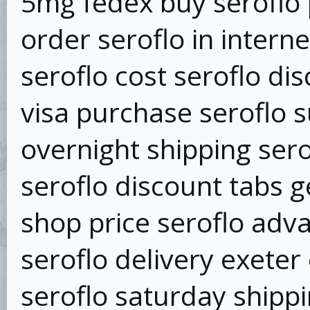
5mg fedex buy seroflo 
order seroflo in intern
seroflo cost seroflo dis
visa purchase seroflo 
overnight shipping sero
seroflo discount tabs 
shop price seroflo adva
seroflo delivery exete
seroflo saturday shipp