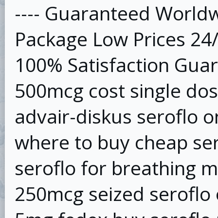
---- Guaranteed Worldw
Package Low Prices 24
100% Satisfaction Guar
500mcg cost single dos
advair-diskus seroflo on
where to buy cheap se
seroflo for breathing 
250mcg seized seroflo