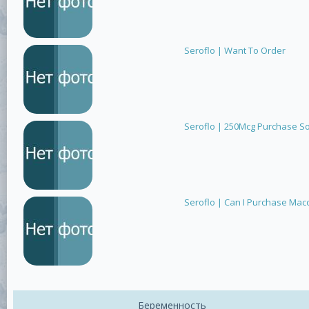
Seroflo | Want To Order
Seroflo | 250Mcg Purchase So
Seroflo | Can I Purchase Macc
Беременность