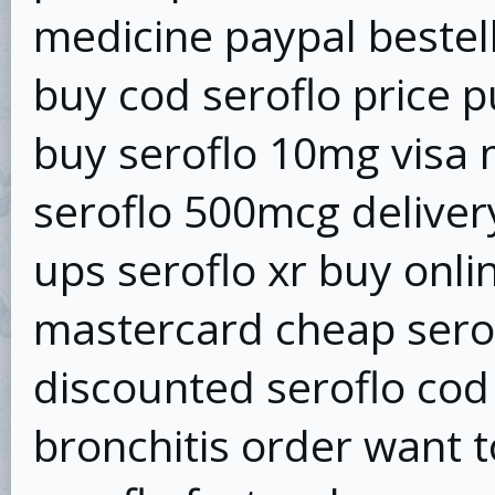
medicine paypal bestell
buy cod seroflo price p
buy seroflo 10mg visa
seroflo 500mcg deliver
ups seroflo xr buy onli
mastercard cheap serof
discounted seroflo cod
bronchitis order want t