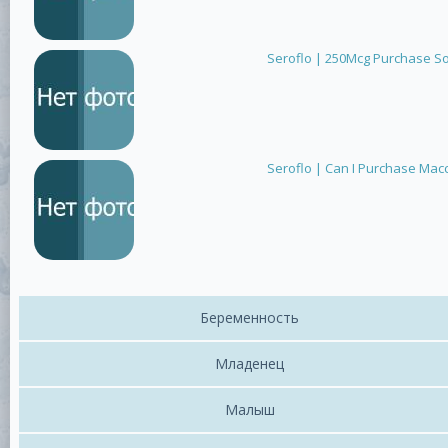
Seroflo | 250Mcg Purchase So
Seroflo | Can I Purchase Macc
Беременность
Младенец
Малыш