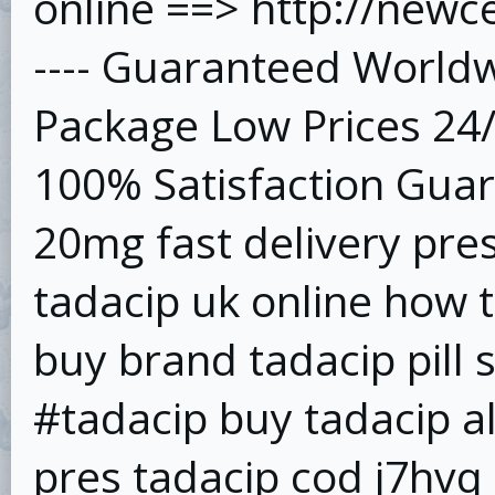
online ==> http://new
---- Guaranteed Worldw
Package Low Prices 24
100% Satisfaction Guar
20mg fast delivery pre
tadacip uk online how 
buy brand tadacip pill s
#tadacip buy tadacip a
pres tadacip cod j7hvq