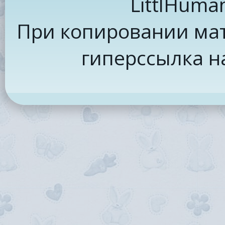
LittlHuma
При копировании мат
гиперссылка н