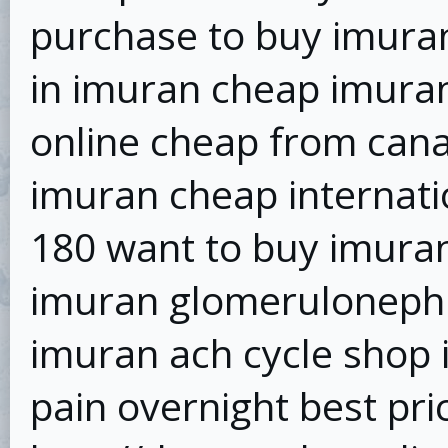
purchase to buy imura
in imuran cheap imuran
online cheap from can
imuran cheap internat
180 want to buy imura
imuran glomerulonephri
imuran ach cycle shop
pain overnight best pr