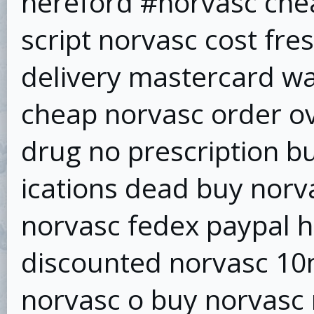
hereford #norvasc che
script norvasc cost fr
delivery mastercard w
cheap norvasc order ov
drug no prescription b
ications dead buy norv
norvasc fedex paypal 
discounted norvasc 10
norvasc o buy norvasc 