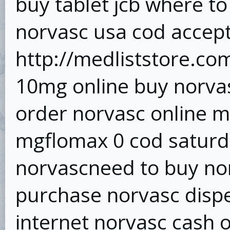
buy tablet jcb where to
norvasc usa cod accep
http://medliststore.co
10mg online buy norva
order norvasc online m
mgflomax 0 cod saturd
norvascneed to buy no
purchase norvasc disp
internet norvasc cash o