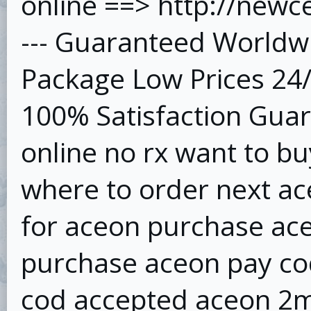
online ==> http://new
--- Guaranteed Worldwi
Package Low Prices 24
100% Satisfaction Gua
online no rx want to b
where to order next ac
for aceon purchase ace
purchase aceon pay co
cod accepted aceon 2m