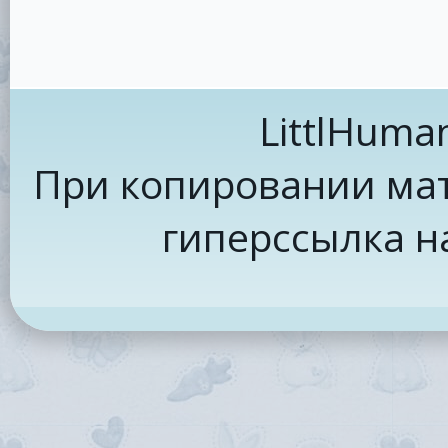
LittlHuma
При копировании мат
гиперссылка н