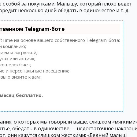
о с собой за покупками. Малышу, который плохо ведет
вредит несколько дней обедать в одиночестве и т. д.
ственном Telegram-боте
itTime на основе вашего собственного Telegram-бота:
и компанию;
ием и загрузкой;
гах или акциях;
кошелек/счет;
ые и персональные посещения;
ы о визите к вам;
месяц бесплатно.
ания, о которых мы говорили выше, слишком «мягкими»
атье, обедать в одиночестве — недостаточное наказан
орот, они кажутся слишком жесткими: «Бедный малыш