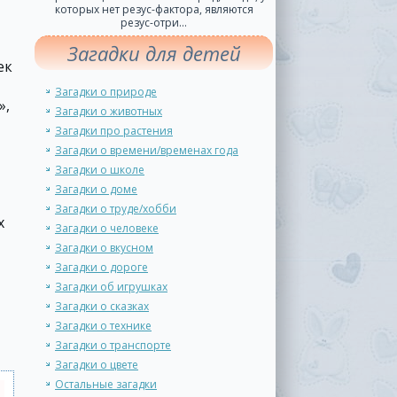
которых нет резус-фактора, являются
резус-отри...
Загадки для детей
ек
Загадки о природе
»,
Загадки о животных
Загадки про растения
Загадки о времени/временах года
Загадки о школе
Загадки о доме
Загадки о труде/хобби
х
Загадки о человеке
Загадки о вкусном
Загадки о дороге
Загадки об игрушках
Загадки о сказках
Загадки о технике
Загадки о транспорте
Загадки о цвете
Остальные загадки