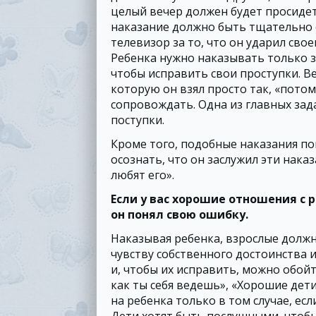
целый вечер должен будет просидеть
наказание должно быть тщательно 
телевизор за то, что он ударил свое
Ребенка нужно наказывать только з
чтобы исправить свои проступки. В
которую он взял просто так, «потом
сопровождать. Одна из главных зад
поступки.
Кроме того, подобные наказания по
осознать, что он заслужил эти наказ
любят его».
Если у вас хорошие отношения с 
он понял свою ошибку.
Наказывая ребенка, взрослые долж
чувству собственного достоинства и
и, чтобы их исправить, можно обойт
как ты себя ведешь», «Хорошие дет
на ребенка только в том случае, есл
Дети хотят быть послушными, чтобы