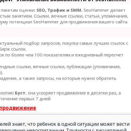
 пакетам оценки:
SEO, Трафик и SMM.
SeoHammer делает
тым занятием. Ссылки, вечные ссылки, статьи, упоминания,
имуму потенциал SeoHammer для продвижения вашего сайта.
туальный подбор запросов, покупка самых лучших ссылок с
бирж ссылок.
ок по более чем 100 показателям и ежедневный пересчет
ндные ссылки, вечные ссылки, публикации (упоминания,
).
адение, а также запросы, на которые нужно обратить
ологию
Буст
, она ускоряет продвижение в десятки раз, а
течение первых 7 дней.
 продвижение
лей знает, что ребенок в одной ситуации может вести
я совершенно невоспитанным. Трудности с дисциплиной