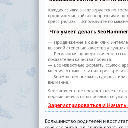
Каждая ссылка анализируется по трем
продвижение сайта прозрачным и прос
пресс-релизы - используйте по макс
Что умеет делать SeoHammer
— Продвижение в один клик, интеллек
высокой степенью качества у лучших 
— Регулярная проверка качества ссыл
показателей качества проекта.
— Все известные форматы ссылок: аре
мнения, отзывы, статьи, пресс-релизы
— SeoHammer покажет, где рост или п
внимание.
SeoHammer еще предоставляет техн
первые результаты появляются уже в 
Зарегистрироваться и Начать
Большинство родителей и воспитате
себя как ангел, а в другой казатьс