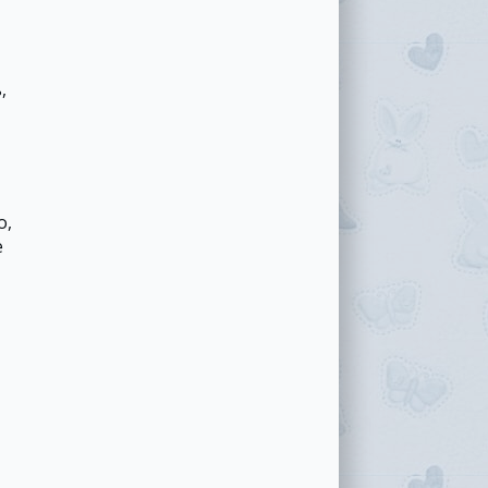
,
о,
е