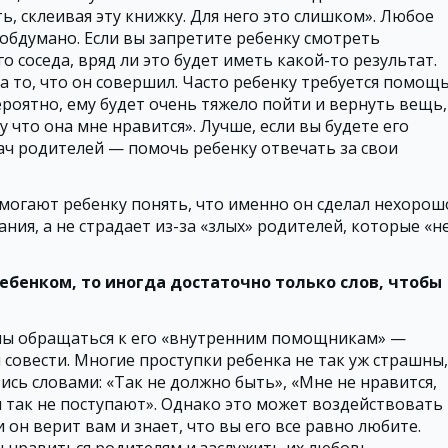
, склеивая эту книжку. Для него это слишком». Любое
обдумано. Если вы запретите ребенку смотреть
го соседа, вряд ли это будет иметь какой-то результат.
а то, что он совершил. Часто ребенку требуется помощь
ероятно, ему будет очень тяжело пойти и вернуть вещь,
у что она мне нравится». Лучше, если вы будете его
ач родителей — помочь ребенку отвечать за свои
могают ребенку понять, что именно он сделал нехорош
ания, а не страдает из-за «злых» родителей, которые «н
ребенком, то иногда достаточно только слов, чтобы
ны обращаться к его «внутренним помощникам» —
 совести. Многие проступки ребенка не так уж страшны,
ись словами: «Так не должно быть», «Мне не нравится,
и так не поступают». Однако это может воздействовать
и он верит вам и знает, что вы его все равно любите.
 нравиться родителям и заслужить их любовь.