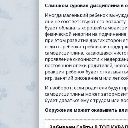
Слишком суровая дисциплина в с
Иногда маленький ребенок вынужде
они не соответствуют его возрасту.
будет обладать хорошей самодисцип
физической энергии на подчинение 
при этом развитие других сторон е
если от ребенка требовали поддерж
самодисциплина, касающаяся чисто
проявление склонности к недержани
постоянной опеки родителей, челов
реакция: ребенок будет отказыватьс
игр, занятий рисованием или лепкой
И наоборот, если родители будут п
самодисциплины может затормозитьс
будет даваться ему с трудом или в
Окружение может оказывать влия
Забиваем Сайты В ТОП КУВАЛ