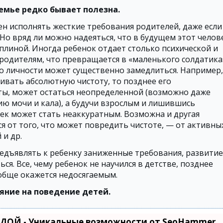
емье редко бывает полезна.
н исполнять жесткие требования родителей, даже если
 Но вряд ли можно надеяться, что в будущем этот челов
линой. Иногда ребенок отдает столько психической и
родителям, что превращается в «маленького солдатика
го личности может существенно замедлиться. Например,
ивать абсолютную чистоту, то позднее его
ты, может остаться неопределенной (возможно даже
ю мочи и кала), а будучи взрослым и лишившись
ек может стать неаккуратным. Возможна и другая
я от того, что может повредить чистоте, — от активны
 и др.
редъявлять к ребенку заниженные требования, развитие
я. Все, чему ребенок не научился в детстве, позднее
ообще окажется недосягаемым.
ние на поведение детей.
ДОЙ - Уникальные возможности от SeoHammer