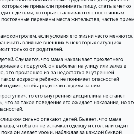
х которых не привыкли принимать пищу, спать в четко
одит с детьми, которые сталкиваются с постоянным
, постоянные перемены места жительства, частые прие
амоконтролем, если условия его жизни часто меняются.
граничить влияние внешних В некоторых ситуациях
сит только от родителей.
детей. Случается, что мама наказывает трехлетнего
аривала с подругой, он выбежал на улицу или залез в
но, это произошло из-за недостатка внутренней
 таком возрасте ребенок не понимает опасностей
бходимо, чтобы родители следили за ним.
проступки», то его внутренняя дисциплина не станет
ь, что за такое поведение его ожидает наказание, но эт
асностей.
и слишком сильно опекают детей. Бывает, что мама
лыша, чтобы он не испачкал одежду и стол, или сидит
пока он делает уроки, наблюдая за каждой буквой.