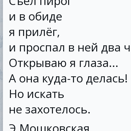
Съел пирог
и в обиде
я прилёг,
и проспал в ней два ч
Открываю я глаза...
А она куда-то делась!
Но искать
не захотелось.
Э.Мошковская