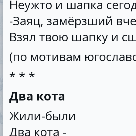
Неужто и шапка сего
-Заяц, замёрзший вче
Взял твою шапку и сш
(по мотивам югослав
* * *
Два кота
Жили-были
Два кота -