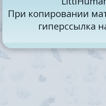
LittlHuma
При копировании мат
гиперссылка н