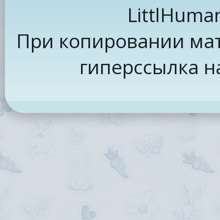
LittlHuma
При копировании мат
гиперссылка н